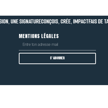
ISION, UNE SIGNATURE
CONÇOIS, CRÉE, IMPACT
FAIS DE T
MENTIONS LÉGALES
S' ABONNER